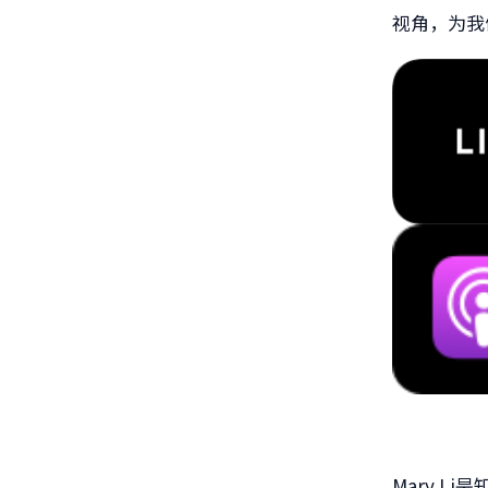
视角，为我
Mary Li
是