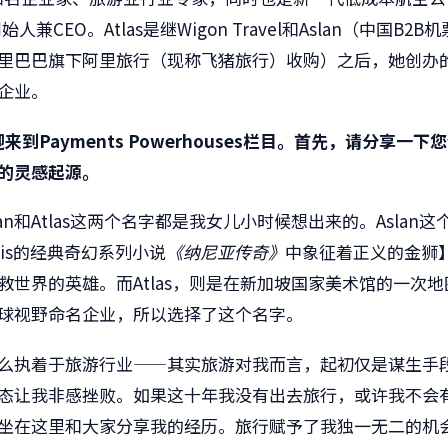
创始人兼
CEO
。
Atlas
是继
Wigon Travel
和
Aslan
（中国
B2B
机
里巴巴旗下阿里旅行（现称飞猪旅行）收购）之后，她创办
企业。
迎来到
Payments Powerhouses
栏目。首先，请分享一下您
的灵感起源。
an
和
Atlas
这两个名字都是我女儿小时候想出来的。
Aslan
这
is
的经典奇幻系列小说
《纳尼亚传奇》
中象征着正义的金狮
救世界的英雄。而
Atlas
，则是在新加坡国家美术馆的一次地
球视野命名企业，所以选择了这个名字。
么执着于旅游行业——其实旅游对我而言，起初仅是谋生手
态让我非感挫败。如果这十年我没有出去旅行，或许我不会
坐在这里和大家分享我的经历。旅行赋予了我独一无二的机