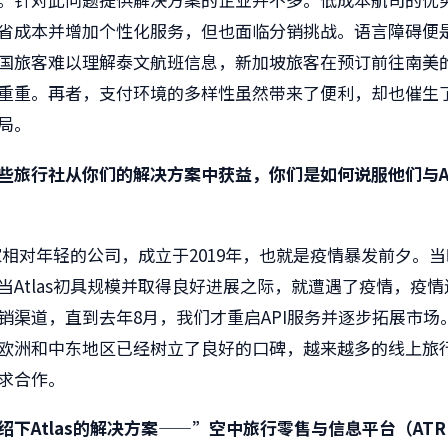
省成本并增加个性化服务，但也面临分销挑战。语言障碍便
国旅客难以理解泰文航班信息，新加坡旅客在预订前往南美
重重。再者，支付环境的多样性虽然带来了便利，却也催生
局。
些旅行社从你们的解决方案中获益，你们是如何说服他们与
A
家相对年轻的公司，成立于
2019
年，也就是疫情暴发前夕。当
当
Atlas
初具规模并取得良好进展之际，就遭遇了疫情，疫情
销渠道，直到去年
8
月，我们才重启
API
服务并逐步拓展市场
欧洲和中东地区已经树立了良好的口碑，越来越多的线上旅
求合作。
绍下
Atlas
的解决方案——”空中旅行零售与信息平台（
ATR