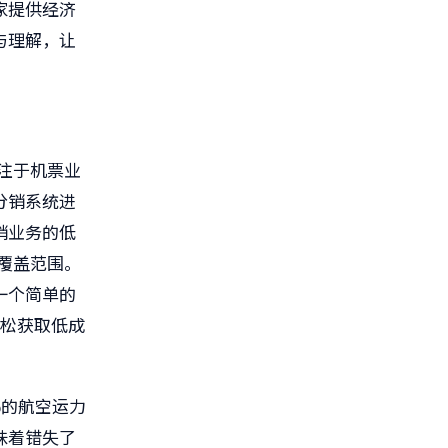
家提供经济
与理解，让
注于机票业
分销系统进
销业务的低
覆盖范围。
一个简单的
松获取低成
%
的航空运力
味着错失了