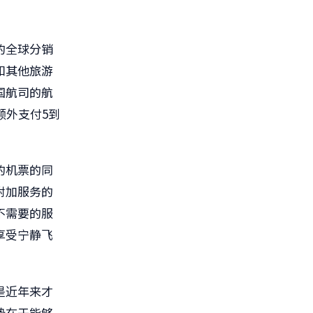
的全球分销
和其他旅游
国航司的航
额外支付
5
到
的机票的同
附加服务的
不需要的服
享受宁静飞
是近年来才
势在于能够