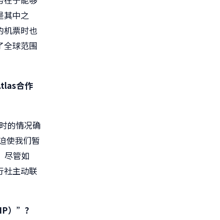
是其中之
的机票时也
了全球范围
tlas
合作
时的情况确
迫使我们暂
。尽管如
行社主动联
IP
）”？