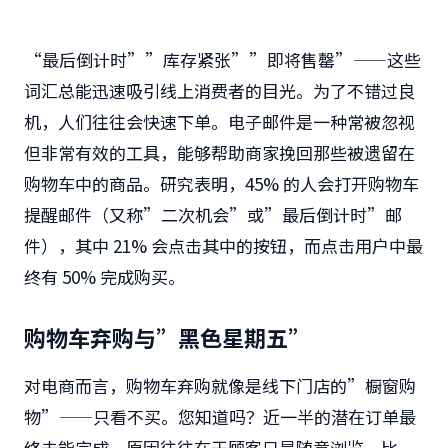
“最后倒计时””库存紧张””即将售罄”——这些
词汇总能迅速吸引线上消费者的目光。为了不错过良
机，人们往往会快速下单。电子邮件是一种常被忽视
但非常有效的工具，能够帮助商家挽回那些被遗留在
购物车中的商品。研究表明，
45%
的人会打开购物车
提醒邮件（又称”二次机会”或”最后倒计时”邮
件），其中
21%
会点击其中的按钮，而点击用户中最
终有
50%
完成购买。
购物车弃购与”黑色星期五”
对电商而言，购物车弃购就像是线下门店的”橱窗购
物”——只看不买。您知道吗？近一半的潜在订单最
终未能完成，原因往往在于顾客只是随意浏览、比