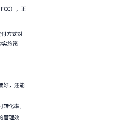
（SFCC），正
支付方式对
的实施策
偏好，还能
付转化率。
的管理效