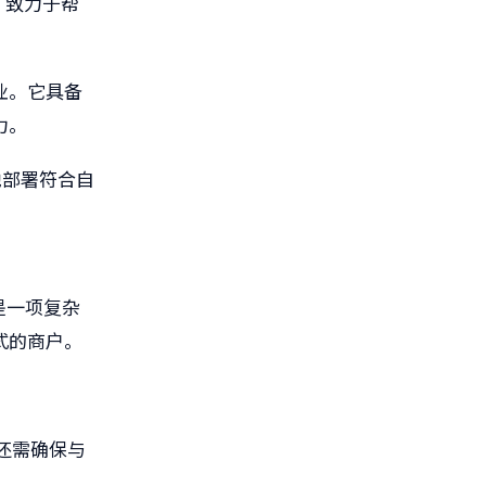
台，致力于帮
业。它具备
力。
地部署符合自
是一项复杂
式的商户。
还需确保与