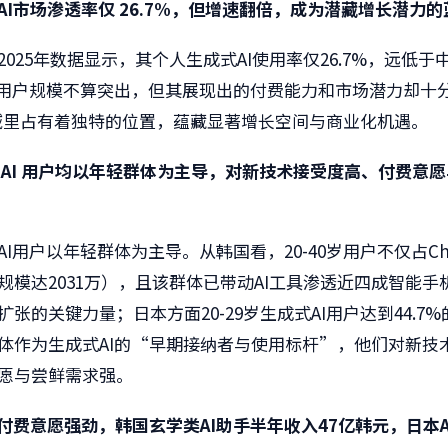
AI
市场渗透率仅
26.7%
，但增速翻倍，成为潜藏增长潜力的
2025年数据显示，其个人生成式AI使用率仅26.7%，远低于
I用户规模不算突出，但其展现出的付费能力和市场潜力却十
 领域里占有着独特的位置，蕴藏显著增长空间与商业化机遇。
AI
用户均以年轻群体为主导，对新技术接受度高、付费意愿
I用户以年轻群体为主导。从韩国看，20-40岁用户不仅占Cha
活规模达2031万），且该群体已带动AI工具渗透近四成智能手
张的关键力量；日本方面20-29岁生成式AI用户达到44.7
体作为生成式AI的“早期接纳者与使用标杆”，他们对新技
愿与尝鲜需求强。
付费意愿强劲，韩国玄学类
AI
助手半年收入
47
亿韩元，日本
A