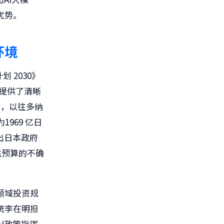
优势。
环境
 2030》
展提供了清晰
中，以往多纳
969 亿日
出日本政府
充预算的不确
 领域投资规
总统李在明担
I政策指挥