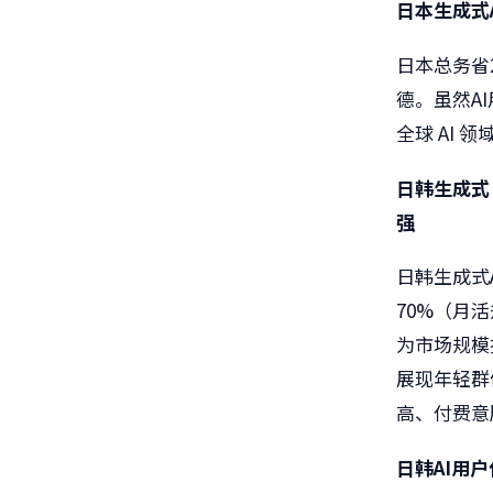
日本生成式
日本总务省
德。虽然A
全球 AI
日韩生成式
强
日韩生成式A
70%（月
为市场规模扩
展现年轻群
高、付费意
日韩
AI
用户