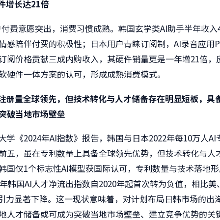
件增长达
21
倍
 用户付费意愿突出，消费习惯成熟。韩国玄学类AI助手半年收入
情感陪伴付费的积极性；日本用户青睐订阅制，AI录音应用Pl
订阅价格贡献三成内购收入，其硬件销量更是一年增21倍，
软硬件一体方案的认可，形成成熟消费模式。
注册量全球领先，但技术转化与人才储备存在明显短板，具
突破当地市场壁垒
学《2024年AI指数》报告，韩国与日本2022年每10万人A
前五，虽在专利数量上具备全球领先优势，但技术转化与人
韩国仅1个标志性AI模型获国际认可，专利数量与技术落地
23年韩国AI人才净流出指数自2020年起首次转为负值，相比
吸引力显著下降。这一现状意味着，对计划布局日韩市场的出
地人才储备或可成为突破当地市场壁垒、建立竞争优势的关