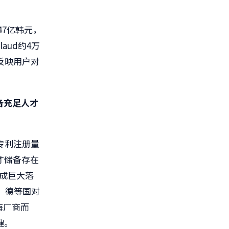
47亿韩元，
aud约4万
反映用户对
备充足人才
I专利注册量
才储备存在
形成巨大落
美、德等国对
海厂商而
键。