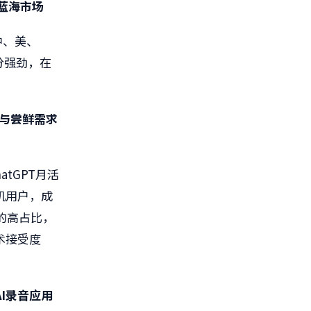
蓝海市场
中、美、
分强劲，在
与尝鲜需求
tGPT月活
机用户，成
%的高占比，
术接受度
I
录音应用