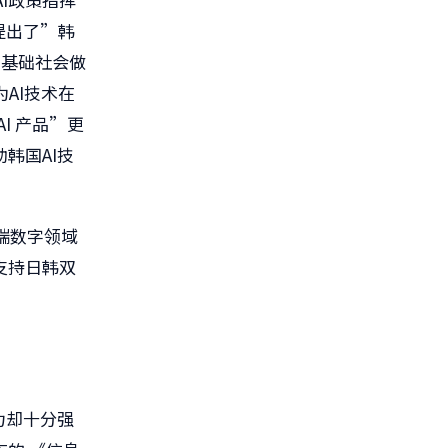
提出了”韩
I基础社会做
AI技术在
I 产品”更
韩国AI技
端数字领域
支持日韩双
力却十分强