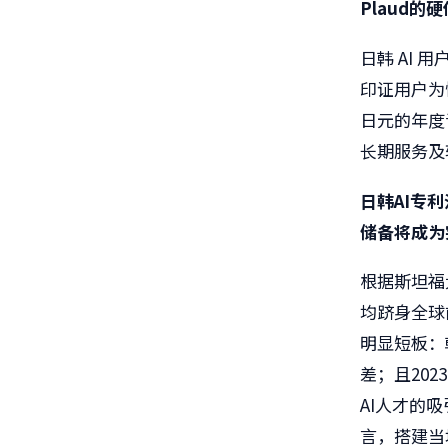
Plaud
的硬
日韩 AI
印证用户为
日元的年度
长期服务及
日韩
AI
专利
储备将成为
根据斯坦福大
均跻身全球
明显短板：
差；且20
AI人才的
言，搭建当