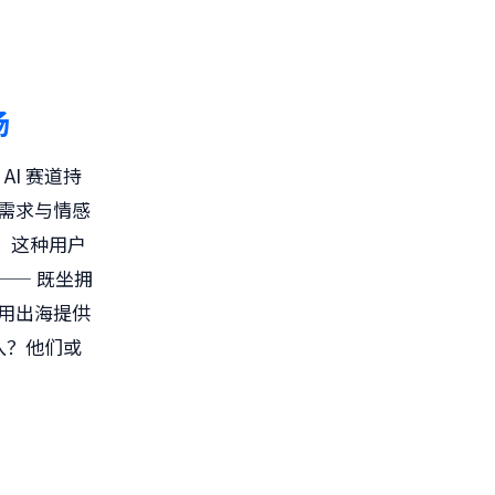
场
AI 赛道持
性需求与情感
。这种用户
—— 既坐拥
应用出海提供
入？他们或