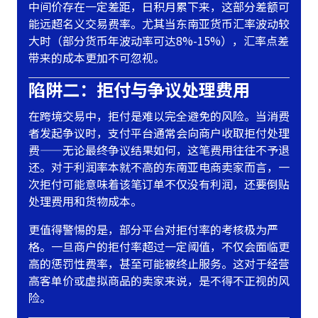
中间价存在一定差距，日积月累下来，这部分差额可
能远超名义交易费率。尤其当东南亚货币汇率波动较
大时（部分货币年波动率可达8%-15%），汇率点差
带来的成本更加不可忽视。
陷阱二：拒付与争议处理费用
在跨境交易中，拒付是难以完全避免的风险。当消费
者发起争议时，支付平台通常会向商户收取拒付处理
费——无论最终争议结果如何，这笔费用往往不予退
还。对于利润率本就不高的东南亚电商卖家而言，一
次拒付可能意味着该笔订单不仅没有利润，还要倒贴
处理费用和货物成本。
更值得警惕的是，部分平台对拒付率的考核极为严
格。一旦商户的拒付率超过一定阈值，不仅会面临更
高的惩罚性费率，甚至可能被终止服务。这对于经营
高客单价或虚拟商品的卖家来说，是不得不正视的风
险。