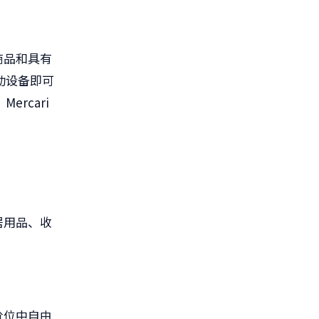
商品和具有
动设备即可
，
Mercari
居用品、收
价位中自由