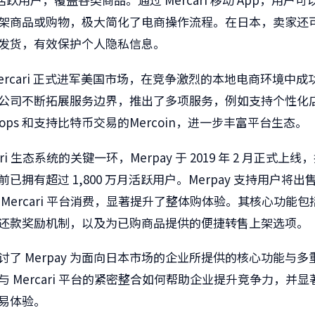
架商品或购物，极大简化了电商操作流程。在日本，卖家还
发货，有效保护个人隐私信息。
ercari
正式进军美国市场
，在竞争激烈的本地电商环境中成
公司不断拓展服务边界，推出了多项服务，例如支持个性化
hops
和支持比特币交易的
Mercoin
，进一步丰富平台生态。
ri
生态系统的关键一环，
Merpay
于
2019
年
2
月正式上线，
前已拥有超过
1,800
万月活跃用户。
Merpay
支持用户将出
Mercari
平台消费，显著提升了整体购体验。其核心功能包
还款奖励机制，以及为已购商品提供的便捷转售上架选项。
讨了
Merpay
为面向日本市场的企业所提供的核心功能与多
与
Mercari
平台的紧密整合如何帮助企业提升竞争力，并显
易体验。