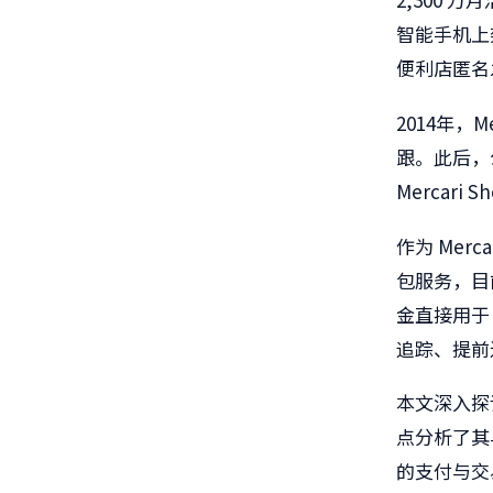
智能手机上
便利店匿名
2014
年，
M
跟。此后，
Mercari S
作
为
Merca
包
服务，目
金直接用于
追踪、提前
本文深入探
点分析了其
的支付与交