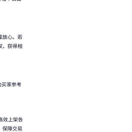
靠放心。若
权，获得相
助买家参考
高效上架各
，保障交易