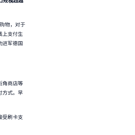
人口规模超越
境购物，对于
线上支付生
功进军德国
街角商店等
付方式。早
接受刷卡支