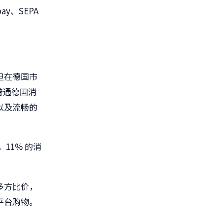
y、SEPA
但在德国市
普通德国消
以及流畅的
11% 的消
多方比价，
平台购物。