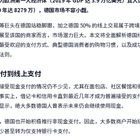
欧洲第一大经济体（2019 年 GDP 达 3.9 万亿美元）且
0 年达 8279 万），德国市场不容小觑。
等巨头在德国站稳脚跟，加之德国 50% 的线上交易属于跨
展至该国的商家而言，市场潜力巨大。本文将全面解析德国
最受欢迎的支付方式、典型德国消费者的购物习惯，以及成
法则。
付到线上支付
接受现金支付的情况仍不少见，尤其在面包店、社区餐馆和
事实上，借记卡和信用卡直到最近几年才成为普遍接受的支
显示，绝大多数德国人曾表示未来仍会继续使用现金。
，德国也开始积极推行非现金支付。因此，大多数商户开始
少甚至转为仅支持银行卡支付。