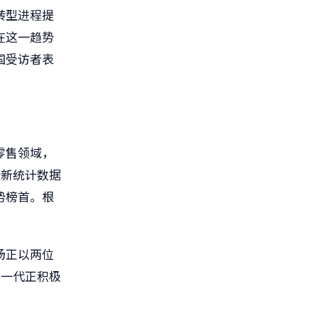
转型进程提
在这一趋势
国受访者表
零售领域，
最新统计数据
付趋势榜首。根
场正以两位
轻一代正积极