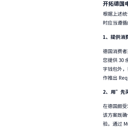
开拓德国
根据上述统
时应当遵循
1、提供消
德国消费者弃
您提供 30
字钱包外，我
作推出 Requ
2、用”先
在德国颇受
该方案既确
验。通过 Mu