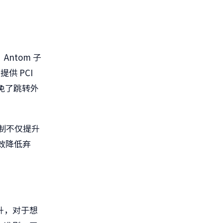
ntom 子
提供 PCI
免了跳转外
机制不仅提升
效降低弃
升，对于想