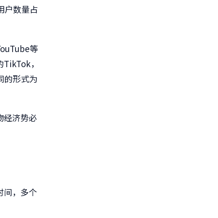
用户数量占
uTube等
ikTok，
同的形式为
物经济势必
时间，多个
。