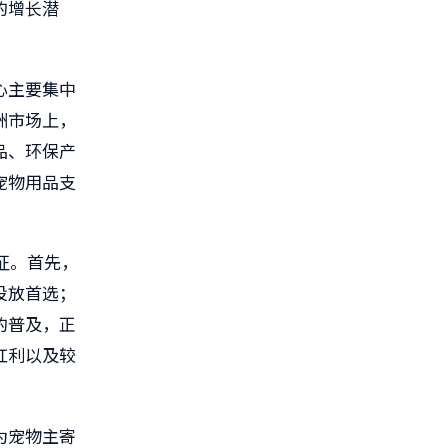
的增长潜
心主要集中
洲市场上，
品、环保产
宠物用品支
征。首先，
投放首选；
的普及，正
红利以及较
为宠物主寄