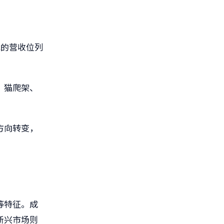
元的营收位列
、猫爬架、
方向转变，
等特征。成
新兴市场则