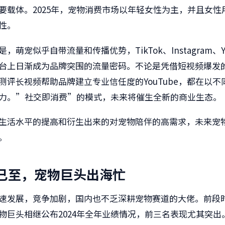
要载体。2025年，宠物消费市场以年轻女性为主，并且女性
性。
，萌宠似乎自带流量和传播优势，TikTok、Instagram、Yo
台上日渐成为品牌突围的流量密码。不论是凭借短视频爆发的T
测评长视频帮助品牌建立专业信任度的YouTube，都在以不
力。”社交即消费”的模式，未来将催生全新的商业生态。
生活水平的提高和衍生出来的对宠物陪伴的高需求，未来宠
。
已至，宠物巨头出海忙
速发展，竞争加剧，国内也不乏深耕宠物赛道的大佬。前段
物巨头相继公布2024年全年业绩情况，前三名表现尤其突出