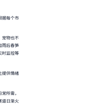
根据每个市
，宠物也不
如雨后春笋
实时监控等
主提供情绪
日常所需，
赛道日渐火