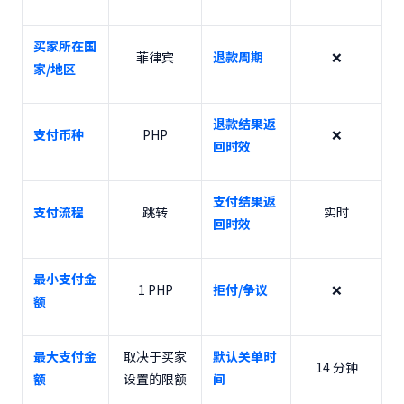
买家所在国
菲律宾
退款周期
❌
家/地区
退款结果返
支付币种
PHP
❌
回时效
支付结果返
支付流程
跳转
实时
回时效
最小支付金
1 PHP
拒付/争议
❌
额
最大支付金
取决于买家
默认关单时
14 分钟
额
设置的限额
间