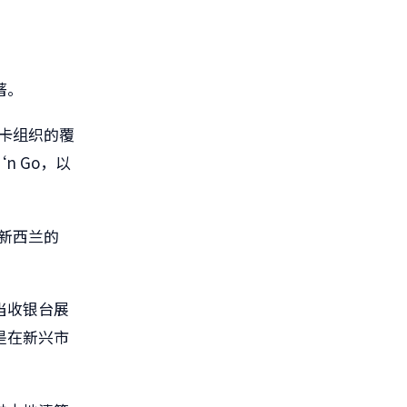
著。
等卡组织的覆
n Go，以
，新西兰的
当收银台展
是在新兴市