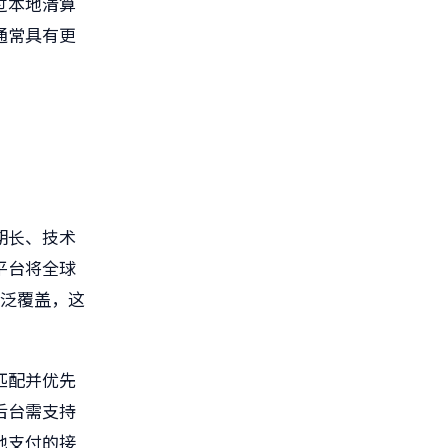
过本地清算
通常具有更
期长、技术
平台将全球
广泛覆盖，这
匹配并优先
后台需支持
地支付的接