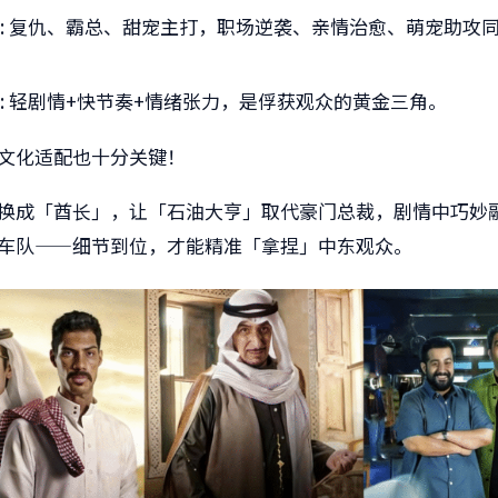
: 复仇、霸总、甜宠主打，职场逆袭、亲情治愈、萌宠助攻
: 轻剧情+快节奏+情绪张力，是俘获观众的黄金三角。
文化适配也十分关键！
换成「酋长」，让「石油大亨」取代豪门总裁，剧情中巧妙
车队——细节到位，才能精准「拿捏」中东观众。