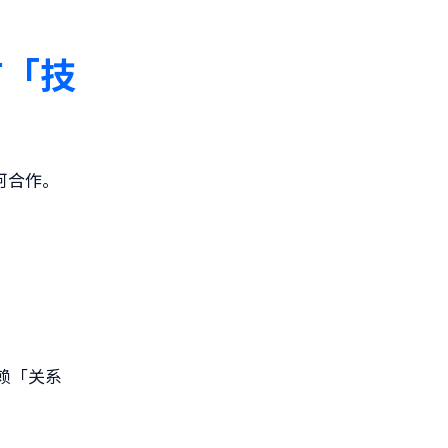
有「技
阿合作。
赖「关系