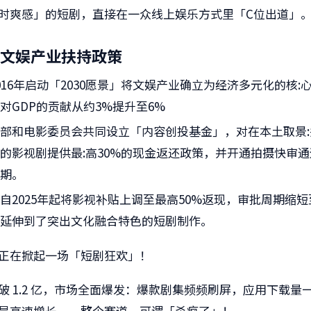
时爽感」的短剧，直接在一众线上娱乐方式里「C位出道」
文娱产业扶持政策
016年启动「2030愿景」将文娱产业确立为经济多元化的核:
对GDP的贡献从约3%提升至6%
部和电影委员会共同设立「内容创投基金」，对在本土取景
的影视剧提供最:高30%的现金返还政策，并开通拍摄快审
周期。
自2025年起将影视补贴上调至最高50%返现，审批周期缩短
也延伸到了突出文化融合特色的短剧制作。
正在掀起一场「短剧狂欢」！
破 1.2 亿，市场全面爆发：爆款剧集频频刷屏，应用下载量
是高速增长——整个赛道，可谓「杀疯了」！