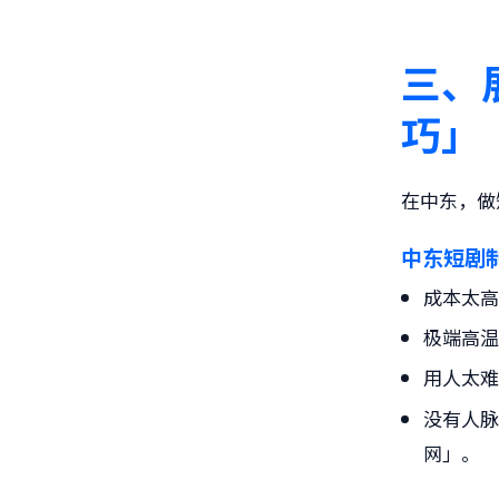
三、
巧」
在中东，做
中东短剧
成本太
极端高
用人太
没有人
网」。