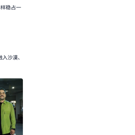
同样稳占一
融入沙漠、