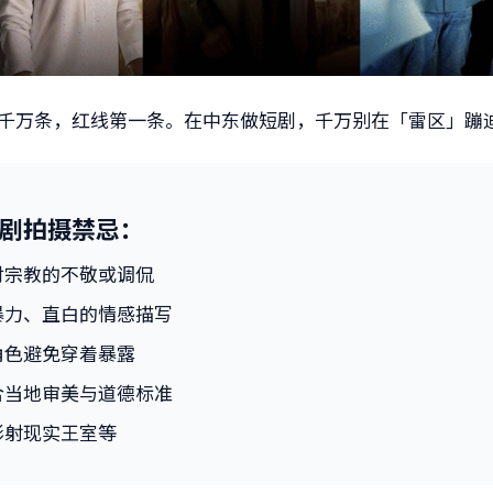
千万条，红线第一条。在中东做短剧，千万别在「雷区」蹦
剧拍摄禁忌
：
对宗教的不敬或调侃
暴力、直白的情感描写
角色避免穿着暴露
合当地审美与道德标准
影射现实王室等