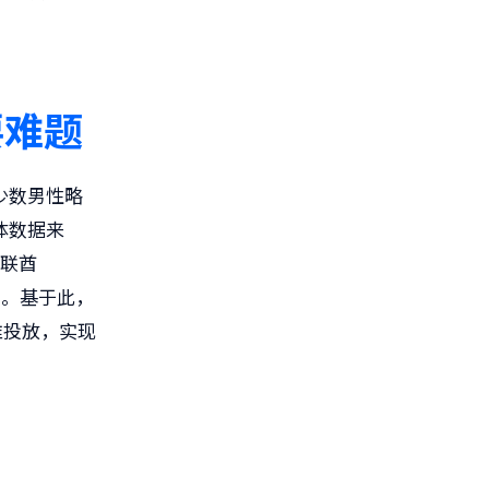
要难题
少数男性略
体数据来
阿联酋
构。基于此，
准投放，实现
。