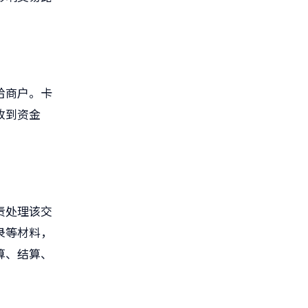
给商户。卡
收到资金
责处理该交
录等材料，
算、结算、