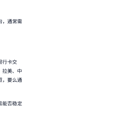
构，通常需
银行卡交
、拉美、中
照，要么通
易能否稳定