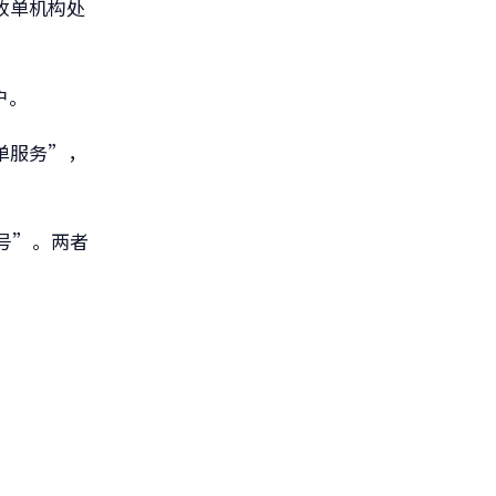
收单机构处
户。
单服务”，
号”。两者