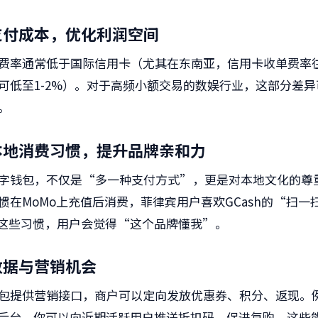
低支付成本，优化利润空间
费率通常低于国际信用卡（尤其在东南亚，信用卡收单费率往
可低至1-2%）。对于高频小额交易的数娱行业，这部分差
。
应本地消费习惯，提升品牌亲和力
字钱包，不仅是“多一种支付方式”，更是对本地文化的尊
惯在MoMo上充值后消费，菲律宾用户喜欢GCash的“扫一
持这些习惯，用户会觉得“这个品牌懂我”。
取数据与营销机会
包提供营销接口，商户可以定向发放优惠券、积分、返现。
ay的后台，你可以向近期活跃用户推送折扣码，促进复购。这些