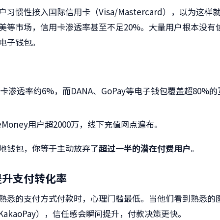
习惯性接入国际信用卡（Visa/Mastercard），以为这
美等市场，信用卡渗透率甚至不足20%。大量用户根本没有
电子钱包。
卡渗透率约6%，而DANA、GoPay等电子钱包覆盖超80%
ueMoney用户超2000万，线下充值网点遍布。
地钱包，你等于主动放弃了
超过一半的潜在付费用户
。
著提升支付转化率
熟悉的支付方式付款时，心理门槛最低。当他们看到熟悉的
y、KakaoPay），信任感会瞬间提升，付款决策更快。