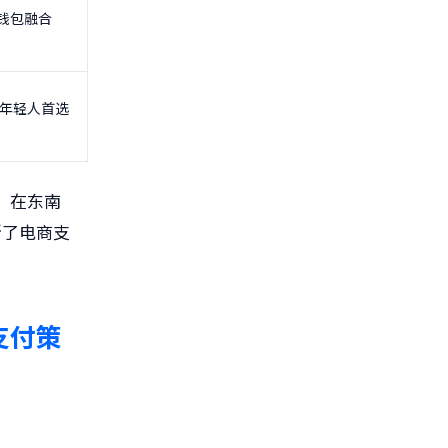
子钱包融合
年轻人首选
。在东南
断了电商支
支付策