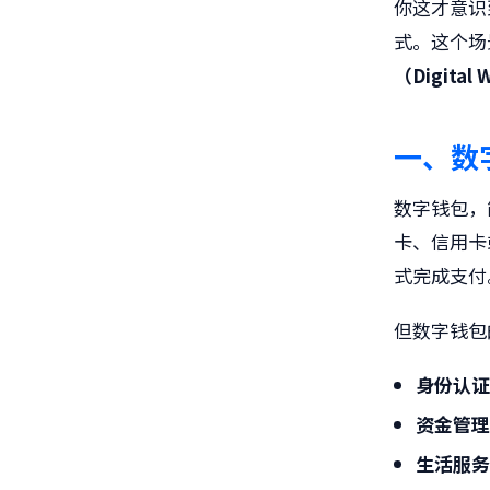
你这才意识
式。这个场
（Digital 
一、
数
数字钱包，
卡、信用卡
式完成支付
但数字钱包
身份认
资金管
生活服