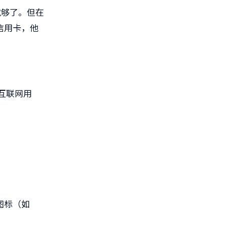
样就够了。但在
信用卡，他
的互联网用
图标（如