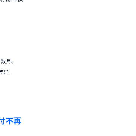
时数月。
差异。
付不再