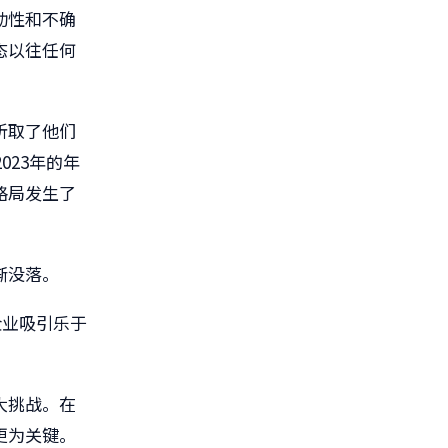
动性和不确
态以往任何
听取了他们
023年的年
格局发生了
渐没落。
企业吸引乐于
大挑战。在
更为关键。