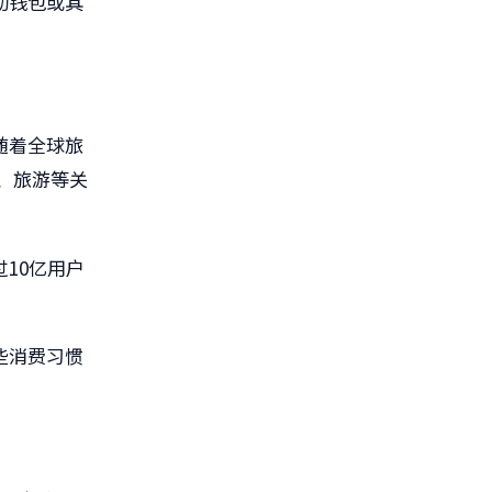
动钱包或其
，随着全球旅
、旅游等关
10亿用户
些消费习惯
。