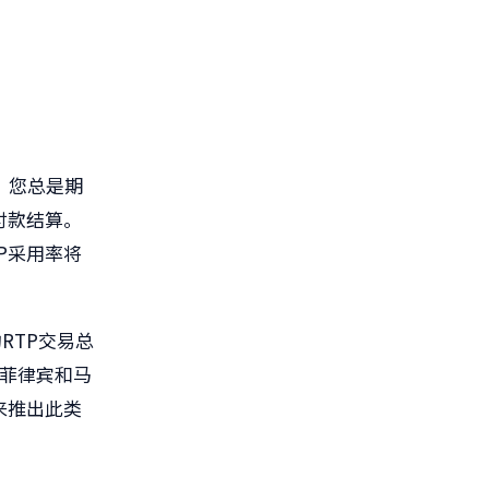
，您总是期
付款结算。
P采用率将
RTP交易总
、菲律宾和马
来推出此类