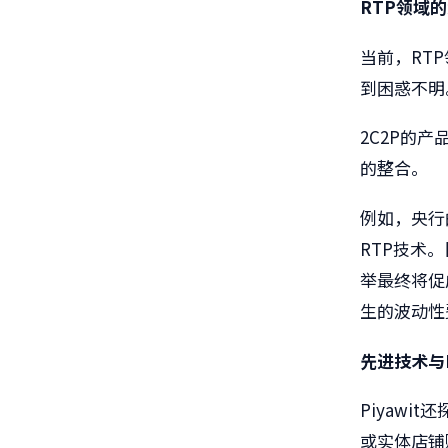
RTP
领域的
当前，RT
到困惑不明
2C2P的产
的整合。
例如，央行
RTP技术
举最终将促
生的波动性
先进技术与
Piyawit
或实体店铺