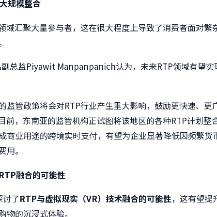
大规模整合
P领域汇聚大量参与者，这在很大程度上导致了消费者面对繁
。
品副总监Piyawit Manpanpanich认为，未来RTP领域有
的监管政策将会对RTP行业产生重大影响，鼓励更快速、更
。目前，东南亚的监管机构正试图将该地区的各种RTP计划整
成商业用途的跨境实时支付，有望为企业显著降低因频繁货
费用。
RTP
融合的可能性
还探讨了
RTP
与虚拟现实（
VR
）技术融合的可能性
，这有望提
购物的沉浸式体验。