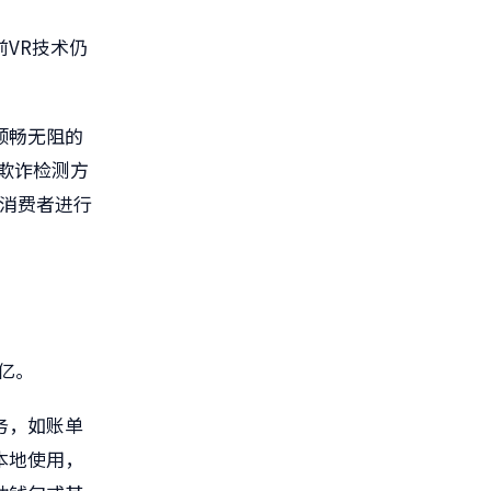
VR技术仍
顺畅无阻的
欺诈检测方
升消费者进行
2亿。
务，如账单
本地使用，