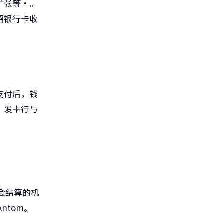
扩张等·。
绍银行卡收
支付后，钱
、发卡行与
金结算的机
ntom。