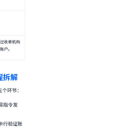
过收单机构
账户。
程拆解
五个环节：
易指令发
卡行验证账