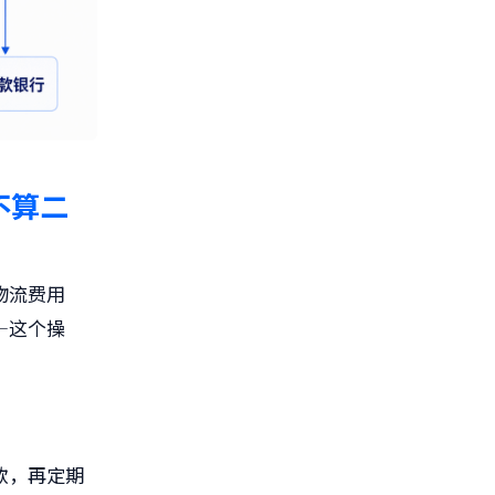
不算二
物流费用
—这个操
款，再定期