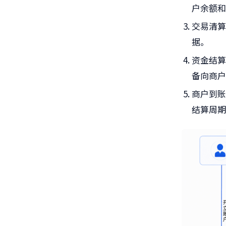
户余额
交易清
据。
资金结
备向商
商户到
结算周