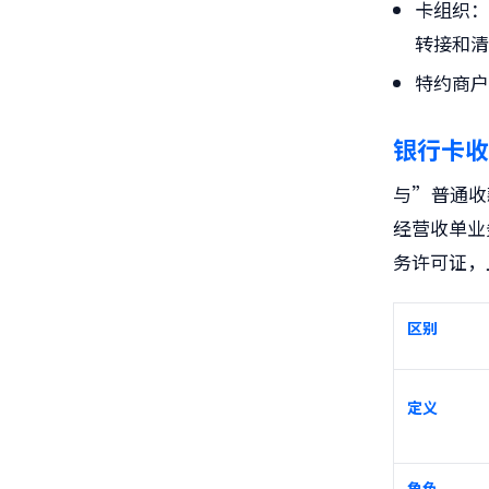
卡组织
：
转接和
特约商
银行卡收
与”普通收
经营
收单业
务许可证，
区别
定义
角色