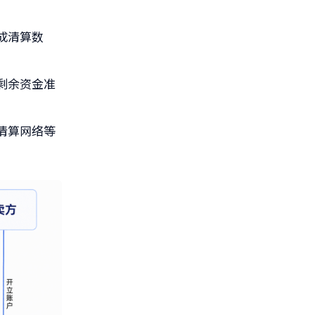
成清算数
剩余资金准
清算网络等