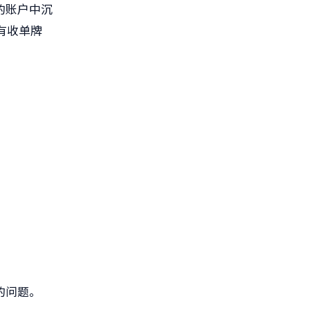
的账户中沉
有收单牌
的问题。