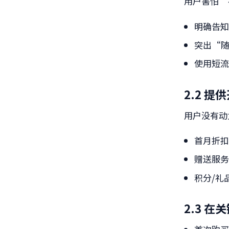
用户害怕“
明确告
突出“
使用短
2.2 提
用户没有动
首月折
赠送服
积分/礼
2.3 