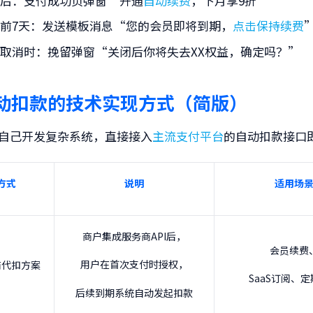
买后
：支付成功页弹窗“开通
自动续费
，下月享9折”
前7天
：发送模板消息“您的会员即将到期，
点击保持续费
动取消时
：挽留弹窗“关闭后你将失去XX权益，确定吗？”
动扣款的技术实现方式（简版）
自己开发复杂系统，直接接入
主流支付平台
的自动扣款接口
方式
说明
适用场
商户集成服务商API后，
会员续费
用户在首次支付时授权，
商代扣方案
SaaS订阅、
后续到期系统自动发起扣款