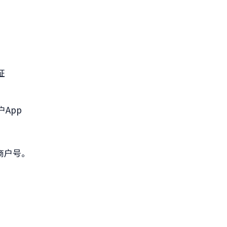
证
App
商户号。
？