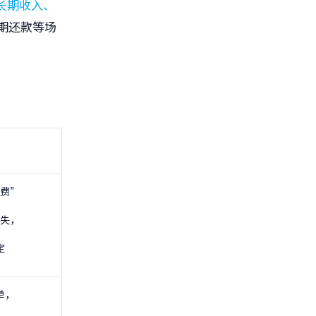
长期收入、
期还款等场
费”
失，
定
单，