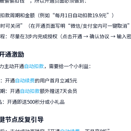
被偷偷扣钱”，所以开通页面必须做到：
知扣款周期和金额
（例如“每月1日自动扣款19.9元”）
随时可关闭”
（在开通页面写明“微信/支付宝内可一键取消
流程
：尽量在3步内完成授权（点击开通 → 确认协议 → 输入
供开通激励
力主动开通
自动扣款
，需要给一个小利益：
扣
：开通
自动续费
的用户首月立减5元
务期
：开通
自动扣款
额外赠送7天会员
品
：开通即送500积分或小礼品
在关键节点反复引导