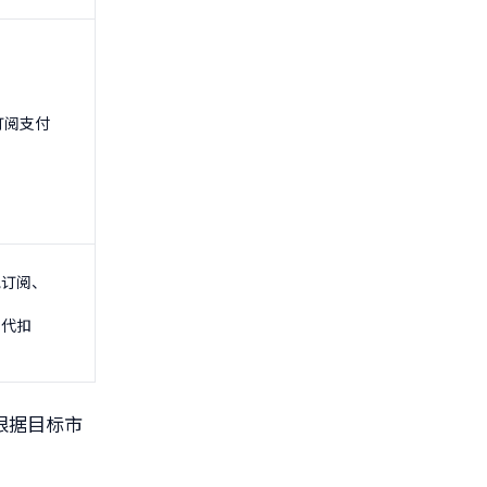
订阅支付
包订阅、
户代扣
根据目标市