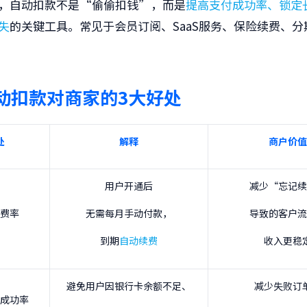
，自动扣款不是“偷偷扣钱”，而是
提高支付成功率、
锁定
失
的关键工具。常见于会员订阅、SaaS服务、保险续费、分
动扣款
对商家的3大好处
处
解释
商户价值
用户开通后
减少“忘记续
费率
无需每月手动付款，
导致的客户流
到期
自动续费
收入更稳
避免用户因银行卡余额不足、
减少失败订
成功率