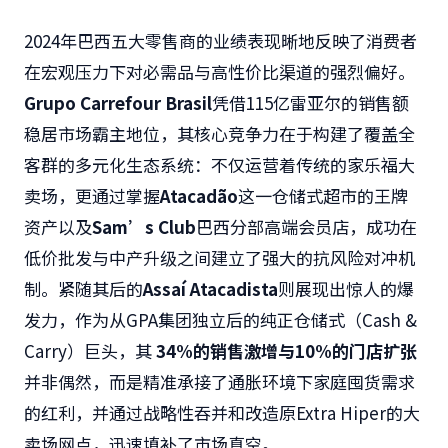
2024年巴西五大零售商的业绩表现晰地反映了消费者
在宏观压力下对必需品与高性价比渠道的强烈偏好。
Grupo Carrefour Brasil
凭借115亿雷亚尔的销售额
稳居市场霸主地位，其核心竞争力在于构建了覆盖全
客群的多元化生态系统：不仅运营着传统的家乐福大
卖场，更通过掌握
Atacadão
这一仓储式超市的王牌
资产以及
Sam’s Club
巴西分部高端会员店，成功在
低价批发与中产升级之间建立了强大的抗风险对冲机
制。紧随其后的
Assaí Atacadista
则展现出惊人的爆
发力，作为从GPA集团独立后的纯正仓储式（Cash &
Carry）巨头，其
34%的销售激增与10%的门店扩张
并非偶然，而是精准承接了通胀环境下家庭囤货需求
的红利，并通过战略性吞并和改造原Extra Hiper的大
卖场网点，迅速填补了市场真空。