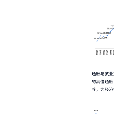
通胀与就业方
的高位通胀
养，为经济