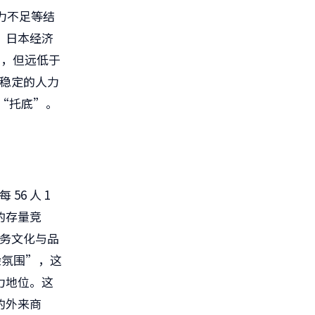
动力不足等结
，日本经济
高，但远低于
供稳定的人力
“托底”。
6 人 1
的存量竞
服务文化与品
验氛围”，这
力地位。这
的外来商