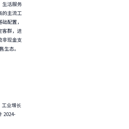
、生活服务
高的主流工
基础配置，
定客群，进
流非现金支
零售生态。
化、工业增长
024-