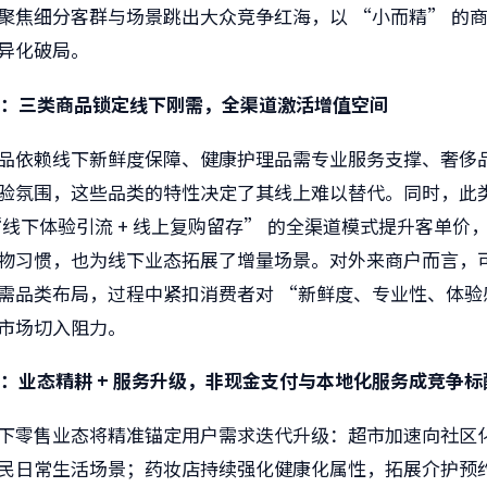
聚焦细分客群与场景跳出大众竞争红海，以 “小而精” 的
异化破局。
点：三类商品锁定线下刚需，全渠道激活增值空间
品依赖线下新鲜度保障、健康护理品需专业服务支撑、奢侈品 
验氛围，这些品类的特性决定了其线上难以替代。同时，此
“线下体验引流 + 线上复购留存” 的全渠道模式提升客单价
物习惯，也为线下业态拓展了增量场景。对外来商户而言，
需品类布局，过程中紧扣消费者对 “新鲜度、专业性、体验
市场切入阻力。
：业态精耕 + 服务升级，非现金支付与本地化服务成竞争标
下零售业态将精准锚定用户需求迭代升级：超市加速向社区
民日常生活场景；药妆店持续强化健康化属性，拓展介护预