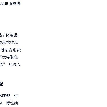
商品与服务微
/ 化妆品
类高粘性品
，既贴合消费
可优先聚焦
感” 的核心
配
化转型，进
约、慢性病