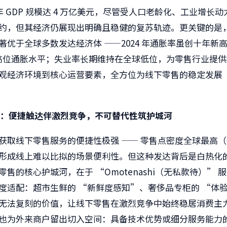
4 年 GDP 规模达 4 万亿美元，尽管受人口老龄化、工业增长
约，但其经济仍展现出明确且稳健的复苏轨迹。更关键的是
著优于全球多数发达经济体 ——2024 年通胀率虽创十年新
的高位通胀水平；失业率长期维持在全球低位，为零售行业提
观经济环境到核心运营要素，全方位为线下零售的稳定发展 
心：便捷触达伴激烈竞争，不可替代性筑护城河
获取线下零售服务的便捷性极强 —— 零售点密度全球最高（每 5
形成线上难以比拟的场景便利性。但这种发达背后是白热化
零售的核心护城河，在于 “Omotenashi（无私款待）” 
度适配：超市生鲜的 “新鲜度感知”、奢侈品专柜的 “体
无法复刻的价值，让线下零售在激烈竞争中始终稳居消费主
也为外来商户留出切入空间：具备技术优势或细分服务能力