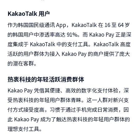
KakaoTalk
用户
作为韩国国民级通讯
App
，
KakaoTalk
在
16
至
64
岁
的韩国用户中渗透率高达
91%
。而
Kakao Pay
正是深
度集成于
KakaoTalk
中的支付工具。
KakaoTalk
高度
活跃的用户群体为接入
Kakao Pay
的商户提供了庞大
的潜在客群。
热衷科技的年轻活跃消费群体
Kakao Pay
凭借其便捷、高效的数字化支付体验，深
受热衷科技的年轻用户群体青睐。
这一人群对新兴支
付方式接受度高，习惯于通过手机完成日常消费，因
此
Kakao Pay
成为了触达
热衷科技的年轻用户群体
的
理想支付工具。