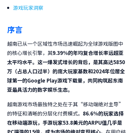
游戏玩家洞察
序言
越南已从一个区域性市场迅速崛起为全球游戏版图中
的核心增长引擎，其
9.39%
的年均复合增长率远超亚
太平均水平。这一爆发式增长的背后，是其高达
5850
万（占总人口过半）的庞大玩家基数和
2024
年位居全
球第一的
Google Play
游戏下载量，共同构筑起东南
亚最具活力的数字娱乐生态。
越南游戏市场最独特之处在于其“移动端绝对主导”
的特征和清晰的分层化付费模式。
86.6%
的玩家选择
在移动端游玩，手游玩家
53.8
美元的
ARPU
值几乎是
PC
端游的
15
倍，成为市场的绝对变现核心。
在用户结