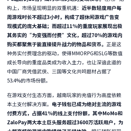
构上，市场呈现明显的双重机遇：
近半数轻度用户每
周游戏时长不超过
3
小时，构成了超休闲游戏广告变
现模式的庞大基础；而超过
11%
的重度玩家展现出极
其务实的
“
为变强而付费
”
文化，超过
70%
的游戏内
购买都聚焦于能直接提升战力的物品和货币。
正是这
种务实付费理念的驱动，使得MMORPG和SLG等数值
成长导向的重度品类成为收入主力，也让深谙此道的
中国厂商凭借武侠、三国等文化共鸣题材占据了
53.4%的市场份额。
在游戏支付生态方面，越南玩家的充值行为高度依赖
本土支付解决方案。
电子钱包已成为绝对主流的游戏
付费方式，占据
41%
的线上支付份额，其中
MoMo
和
ZaloPay
两大本土巨头服务超过
3600
万活跃用户，为